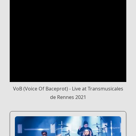
VoB (Voice Of Baceprot) - Live at Transmusicales
de Rennes 2021